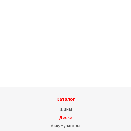
Диск Magnetto "15006АМ 6,0х15 5"139,7 ЕТ40 D98,5
silver
Нет в наличии
Каталог
Шины
Диски
Аккумуляторы