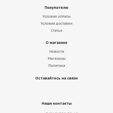
Покупателю
Условия оплаты
Диск 5,5 ЕТ45 d-54 Silver
Условия доставки
Статьи
Нет в наличии
О магазине
Новости
Магазины
Политика
Оставайтесь на связи
Наши контакты
Диск Magnetto (14003 S АМ) 5.5Jх14 4/98 EТ35 d-58.5
silver Lada 2110-2112