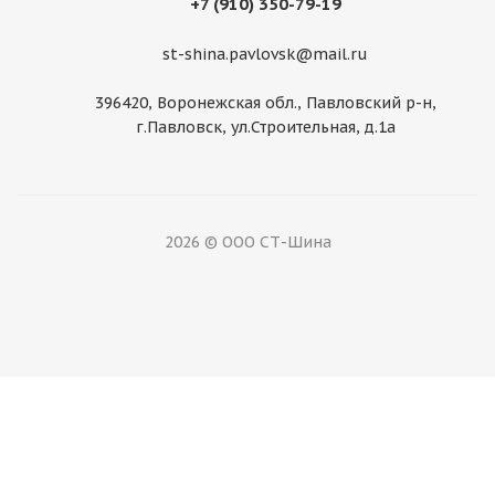
+7 (910) 350-79-19
Нет в наличии
st-shina.pavlovsk@mail.ru
396420, Воронежская обл., Павловский р-н,
г.Павловск, ул.Строительная, д.1а
2026 © ООО СТ-Шина
Диск 5,5 J*16H (ОАО "ГАЗ")
Нет в наличии