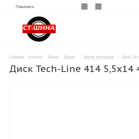
Павловск
Главная
-
Каталог
-
Диски
-
Диски
-
Диски легковые
-
Диск Tec
Диск Tech-Line 414 5,5х14 