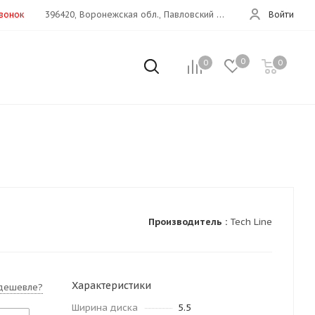
звонок
396420, Воронежская обл., Павловский р-н, г.Павловск, ул.Строительная, д.1а
Войти
0
0
0
Производитель :
Tech Line
Характеристики
дешевле?
Ширина диска
5.5