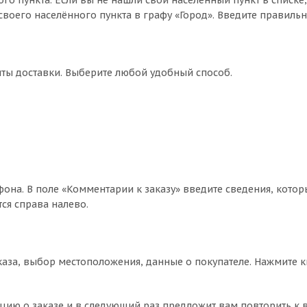
го пункта. Если вы не нашли свой населённый пункт в списке
воего населённого пункта в графу «Город». Введите правильн
нты доставки. Выберите любой удобный способ.
фона. В поле «Комментарии к заказу» введите сведения, котор
ся справа налево.
аза, выбор местоположения, данные о покупателе. Нажмите 
цию о заказе и в следующий раз предложит вам повторить к 