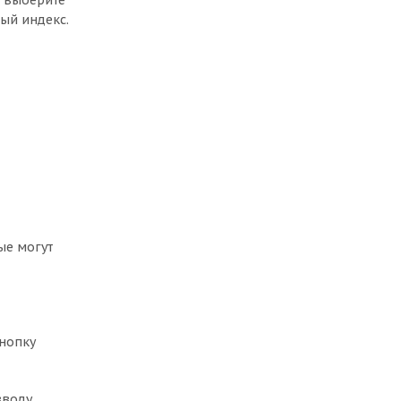
, выберите
ый индекс.
ые могут
кнопку
вводу