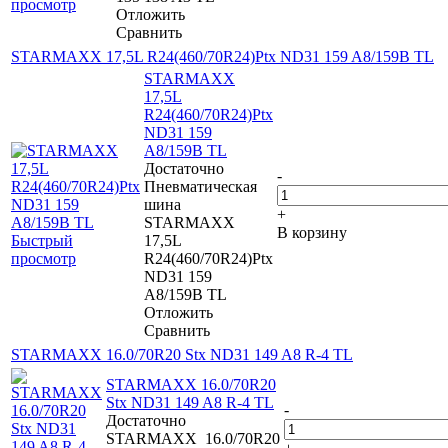
просмотр
Отложить
Сравнить
STARMAXX 17,5L R24(460/70R24)Ptx ND31 159 A8/159B TL
STARMAXX
17,5L
R24(460/70R24)Ptx
ND31 159
A8/159B TL
Достаточно
-
Пневматическая
шина
+
STARMAXX
В корзину
Быстрый
17,5L
просмотр
R24(460/70R24)Ptx
ND31 159
A8/159B TL
Отложить
Сравнить
STARMAXX 16.0/70R20 Stx ND31 149 A8 R-4 TL
STARMAXX 16.0/70R20
Stx ND31 149 A8 R-4 TL
-
Достаточно
STARMAXX 16.0/70R20