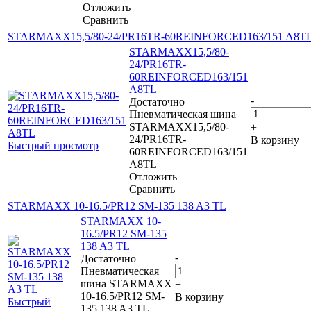
Отложить
Сравнить
STARMAXX15,5/80-24/PR16TR-60REINFORCED163/151 A8T
STARMAXX15,5/80-
24/PR16TR-
60REINFORCED163/151
A8TL
-
Достаточно
Пневматическая шина
STARMAXX15,5/80-
+
24/PR16TR-
В корзину
Быстрый просмотр
60REINFORCED163/151
A8TL
Отложить
Сравнить
STARMAXX 10-16.5/PR12 SM-135 138 A3 TL
STARMAXX 10-
16.5/PR12 SM-135
138 A3 TL
-
Достаточно
Пневматическая
шина STARMAXX
+
10-16.5/PR12 SM-
В корзину
Быстрый
135 138 A3 TL