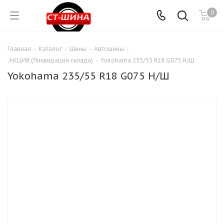
0
Главная
-
Каталог
-
Шины
-
Автошины
-
.АКЦИЯ (Ликвидация склада)
-
Yokohama 235/55 R18 G075 Н/Ш
Yokohama 235/55 R18 G075 Н/Ш